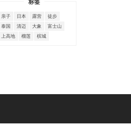
标签
亲子
日本
露营
徒步
泰国
清迈
大象
富士山
上高地
榴莲
槟城